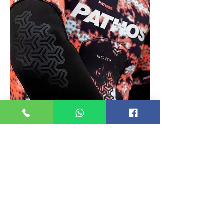
חליפה 1.5ממ פאטוס CORAL
אזל מהמלאי