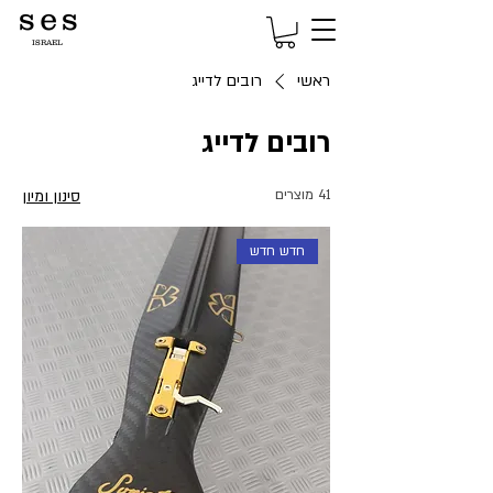
s e s
ISRAEL
ראשי
רובים לדייג
רובים לדייג
41 מוצרים
סינון ומיון
חדש חדש