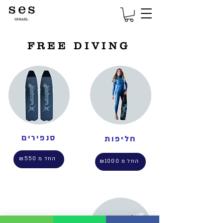
s e s
ISRAEL
FREE DIVING
סנפירים
חליפות
החל מ ₪550
החל מ ₪1000