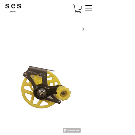
s e s
ISRAEL