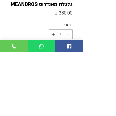
גלגלת מאנדרוס MEANDROS
מחיר
כמות
*
הוסף לסל
קנה עכשיו
גלגלת מקצועית 50מ
עם שחרור מהיר