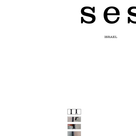
s e 
ISRAEL