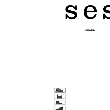
s e 
ISRAEL