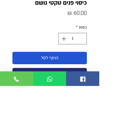
כיסוי פנים טקטי נושם
מחיר
כמות
*
הוסף לסל
קנה עכשיו
כיסוי פנים טקטי מקצועי של SWAT
AMERICA
בד רשת טקטי נושם עם אפקט דריי פיט.
גמיש במיוחד.
מיועד ליחידות מיוחדות לטישטוש מלא של
הפנים ללא הפרטה טקטית.
ניתן להשתמש כצעיף על הצוואר.