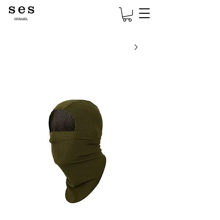
s e s
ISRAEL