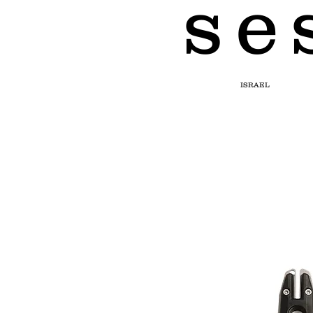
s e 
ISRAEL