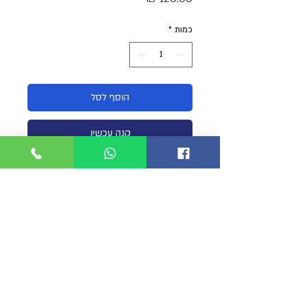
כמות
*
הוסף לסל
קנה עכשיו
רצועת נשק טקטית מקצועית רחבה ומרופדת
במיוחד
55ממ לנוחות מקסימלית.
כיסויי על הקליפסים המועלים למניעת חיכוך
ותפיסה לא רצוייה באבזרים.
כיוונות הרצועה במשיכת קליפס לקניסה
מהירה למצב יירי.