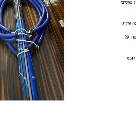
ג מאסיבי
 ואליינו
קה. 😁
של 2 גומיות. 3 גומיות או 4 גומיות. 16ממ או 17ממ