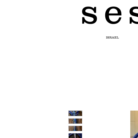
s e 
ISRAEL