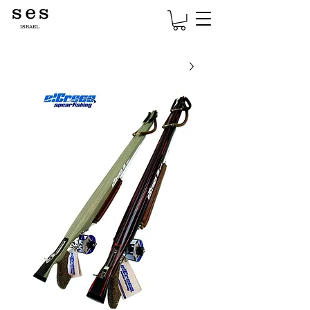
s e s
ISRAEL