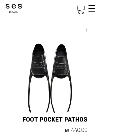
s e s
ISRAEL
FOOT POCKET PATHOS
מחיר