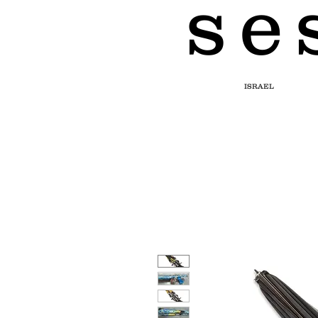
s e 
ISRAEL