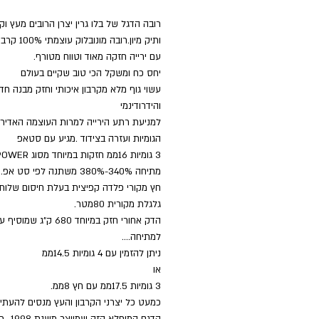
רובה הדגל של בלו גרין יצרן הרובים מעץ וקר
ותיק מיון.רובה מונ
עם ירייה חזקה מאוד וטווח מטורף.
יחס כח ומשקל הכי טוב שקיים בעולם
עשוי גוף מלא מקרבון איכותי וחזק מבנה חד
והידרודינמי
למניעת רתע הירייה למרות העוצמה האדיר
הגומיות ועזרה בצידוד .מגיע עם סטאפ
3 גומיות 16ממ חזקות במיוחד מסוג POWER....
מתיחה 340%-380% משתנה לפי סט אפ.
חץ מקורי פלדה קפיצית בעלת חיסום שלות
גלגלת מקורית 80מטר.
למתיחה....
ניתן להזמין עם 4 גומיות 14.5ממ
או
3 גומיות 17.5ממ עם חץ 8ממ.
כמעט כל יצרני הקרבון והעץ מנסים להעתי
הדגם המופלא