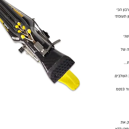
בון הכי
ובלוק עוצמתי 100% קרבון תעופתי
שני
ה של
 השלבים.
הדק אחורי חזק במיוחד 680 ק"ג שמוסיף עוד 13סמ
ק את
 הזה שמיוצר משנת 1998...כמובן ללא