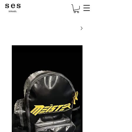
s e s
ISRAEL