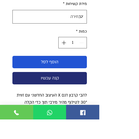
מידת קשיחות
*
כמות
*
הוסף לסל
קנה עכשיו
להבי קרבון דגם X העיצוב החדשני עם זווית
30° לטילוף מהיר מירבי תוך כדי הקלה
ושמירת אנרגיית המשתמש.
מיקום פרוגרסיבי של סיבי הפחמן הרב שכבתי
הבלעדיים של מייסטר מספק עוצמה
מקסימלי להחזרת הלהב. ככל הנראה סנפיר
עם ביצועים "השקטים והחזקים" ביותר בעולם!