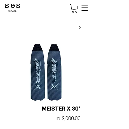
s e s
ISRAEL
MEISTER X 30°
מחיר