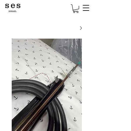
s e s
ISRAEL