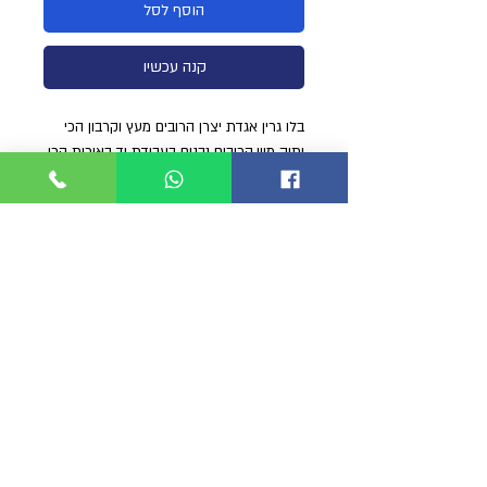
הוסף לסל
קנה עכשיו
בלו גרין אגדת יצרן הרובים מעץ וקרבון הכי
ותיק מיון.הרובים נבנים בעבודת יד באיכות הכי
גבוה שיש עם שילוב של שלושה סוגי עץ
שונים.הרובה הקלאסי בעל גוף הידרודימני
עבה ומאסיבי במיוחד שיודע לספוג רתע
לירייה מושלמת.מגיע עם סטאפ של 3 גומיות
16ממ חזקות מאוד חץ 7.5ממ פלדה קפיצית
שארק פין.
( אורך 95 עם 2 גומיות.)
כבר כמה שנים שה רייזור קוטף פרסים כרובה
העץ הטוב והאיכותי באירופה.
קיים מגנט לאורך המסילה לעזרה שלא ייפול
או יזוז החץ בזמן הטענה.
הרובה מגיע עם הדק אחורי חזק במיוחד 600
ק"ג אשר גורם לגומיות להימתח 10סמ יותר