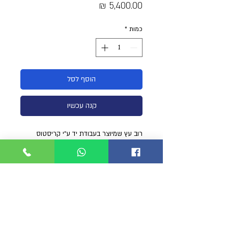
מחיר
כמות
*
הוסף לסל
קנה עכשיו
רוב עץ שמיוצר בעבודת יד ע"י קריסטוס
(אלוף אירופה בצלילה חופשית).
הרובה מאסיבי מאוד עם בנייה מיוחדת
שיודעת לאצור בתוכה את הרתע העצום של
התותח הזה בשיטת HORN ייחודית.
מגיע עם הדק הרמס דאבל רול. גלגלת הרמס
מלאה וגומיות סיגל סאב 16ממ.
ניתן להזמין עם 14.5ממ.
הרובה נבנה בעבודת יד בסדנת הבוטיק